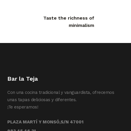
Taste the richness of
minimalism
Bar la Teja
Con una cocina tradicional y vanguardista, ofrecemos
unas tapas deliciosas y diferentes.
¡Te esperamos!
PLAZA MARTÍ Y MONSÓ,S/N 47001